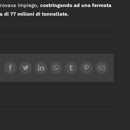
trovava impiego,
costringendo ad una fermata
a di 77 milioni di tonnellate.
Facebook
Twitter
LinkedIn
WhatsApp
Tumblr
Pinterest
Email