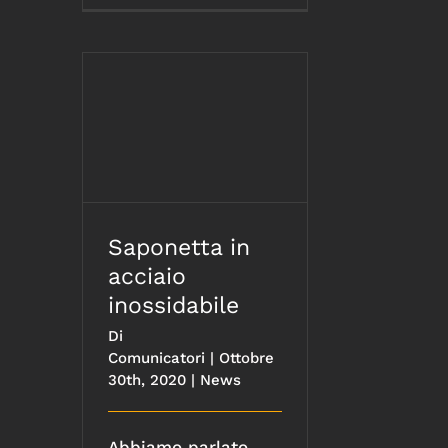
Saponetta in acciaio
inossidabile
Saponetta in
acciaio
inossidabile
Di
Comunicatori
|
Ottobre
30th, 2020
|
News
Abbiamo parlato