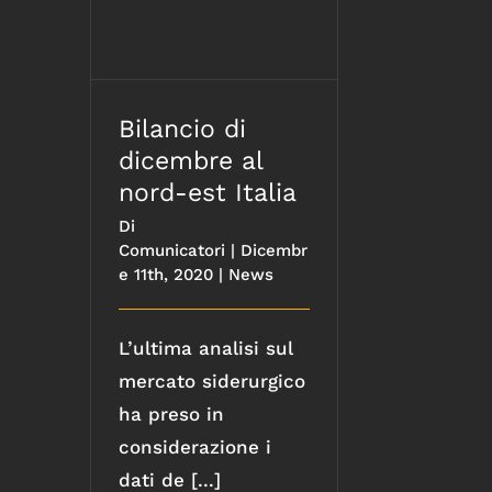
Bilancio di dicembre al
nord-est Italia
Bilancio di
dicembre al
nord-est Italia
Di
Comunicatori
|
Dicembr
e 11th, 2020
|
News
L’ultima analisi sul
mercato siderurgico
ha preso in
considerazione i
dati de [...]