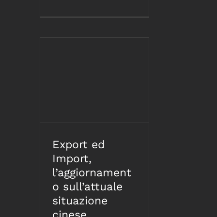
Export ed Import,
l’aggiornamento
sull’attuale situazione
cinese
Export ed
Import,
l’aggiornament
o sull’attuale
situazione
cinese