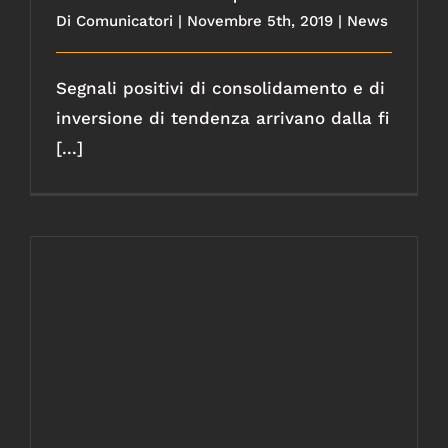
Di
Comunicatori
|
Novembre 5th, 2019
|
News
Segnali positivi di consolidamento e di
inversione di tendenza arrivano dalla fi
[...]
Produzione mondiale: rallenta la ghisa,
non si arresta l’acciaio